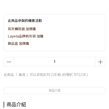
此商品參與的優惠活動
耳夾轉換器 加價購
Lapela品牌帆布袋 加購
飾品盒 加價購
此商品 「 最高 」可以折抵紅利
228
點 (約等於
NT$228
)
商品介紹
商品介紹