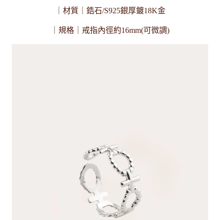
｜材質｜鋯石/S925銀厚鍍18K金
｜規格｜戒指內徑約16mm(可微調)