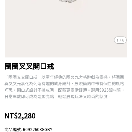
1
/
6
圈圈叉叉開口戒
「圈圈叉叉開口戒」以童年經典的圈叉九宮格遊戲為靈感，將圈圈
與叉叉元素化為俐落有趣的戒身設計，展現簡約中帶有個性的風格
巧思。開口式設計不挑戒圍，配戴更靈活舒適。選用S925銀材質，
日常單戴即可成為造型亮點，輕鬆展現玩味又時尚的態度。
NT$2,280
商品編號:
R0922603GGBY