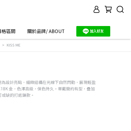
價格區間
關於品牌/ ABOUT
KISS ME
環相連為設計亮點，細緻結構在光線下自然閃動，展現輕盈
鍍厚18K 金，色澤高級，保色持久。單戴簡約有型，疊加
可或缺的打底鍊款。