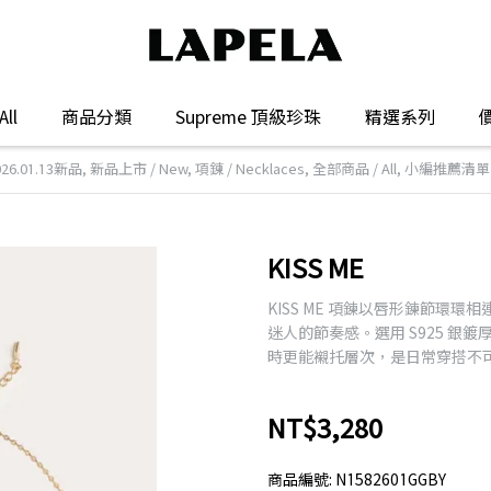
ll
商品分類
Supreme 頂級珍珠
精選系列
026.01.13新品
,
新品上市 / New
,
項鍊 / Necklaces
,
全部商品 / All
,
小編推薦清單
KISS ME
KISS ME 項鍊以唇形鍊節環
迷人的節奏感。選用 S925 銀
時更能襯托層次，是日常穿搭不
NT$3,280
商品編號:
N1582601GGBY