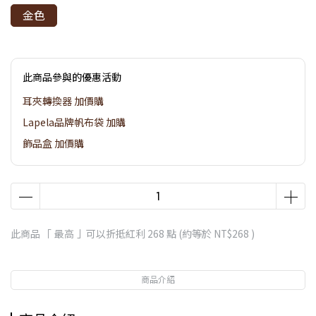
金色
此商品參與的優惠活動
耳夾轉換器 加價購
Lapela品牌帆布袋 加購
飾品盒 加價購
此商品 「 最高 」可以折抵紅利
268
點 (約等於
NT$268
)
商品介紹