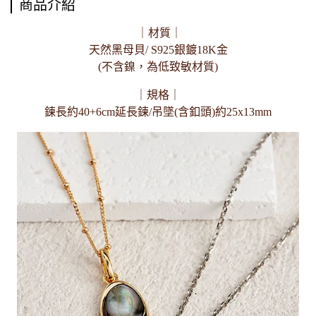
商品介紹
｜材質｜
天然黑母貝/ S925銀鍍18K金
(不含鎳，為低致敏材質)
｜規格｜
鍊長約40+6cm延長鍊/吊墜(含釦頭)約25x13mm