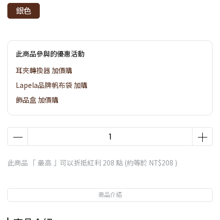
銀色
此商品參與的優惠活動
耳夾轉換器 加價購
Lapela品牌帆布袋 加購
飾品盒 加價購
此商品 「 最高 」可以折抵紅利
208
點 (約等於
NT$208
)
商品介紹