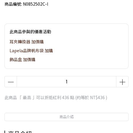
商品編號:
N0852502C-I
此商品參與的優惠活動
耳夾轉換器 加價購
Lapela品牌帆布袋 加購
飾品盒 加價購
此商品 「 最高 」可以折抵紅利
436
點 (約等於
NT$436
)
商品介紹