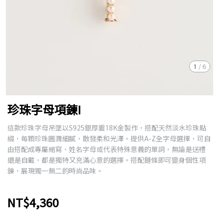
1
/
6
珍珠字母項鍊I
這款珍珠字母吊墜以S925銀厚鍍18K金製作，搭配天然淡水珍珠點
綴，每顆珍珠圓潤細膩，散發柔和光澤。提供A-Z全字母選擇，可自
由搭配成專屬縮寫、姓名字母或代表特殊意義的單詞，無論是送禮
還是自戴，都是獨特又充滿心意的選擇。搭配鏈條即可變身個性項
鍊，展現獨一無二的時尚品味。
NT$4,360