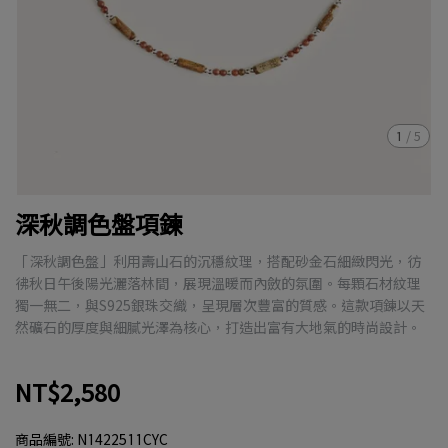
1
/
5
深秋調色盤項鍊
「深秋調色盤」利用壽山石的沉穩紋理，搭配砂金石細緻閃光，彷
彿秋日午後陽光灑落林間，展現溫暖而內斂的氛圍。每顆石材紋理
獨一無二，與S925銀珠交織，呈現層次豐富的質感。這款項鍊以天
然礦石的厚度與細膩光澤為核心，打造出富有大地氣的時尚設計。
NT$2,580
商品編號:
N1422511CYC