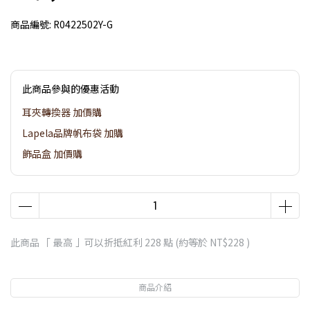
商品編號:
R0422502Y-G
此商品參與的優惠活動
耳夾轉換器 加價購
Lapela品牌帆布袋 加購
飾品盒 加價購
此商品 「 最高 」可以折抵紅利
228
點 (約等於
NT$228
)
商品介紹