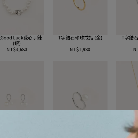
Good Luck愛心手鍊
T字鋯石珍珠戒指 (金)
T字鋯石
(銀)
NT$3,680
NT$1,980
N
事成雙珍珠耳環 (銀)
皇冠
好事