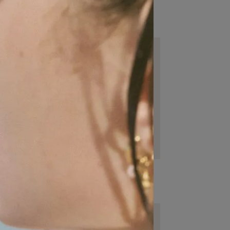
T$2,680
NT$1,980
紅瑪瑙項鍊
塗鴉愛心紅耳環
T$2,580
NT$2,280