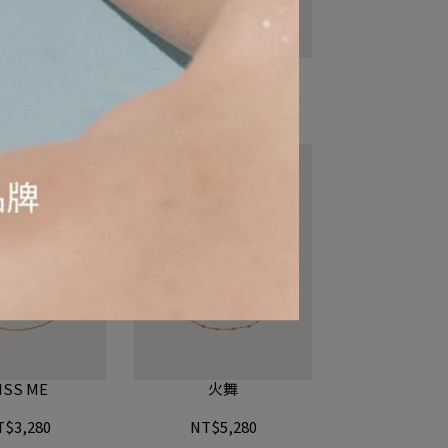
繩鋯石手鍊
紫搖搖馬珍珠手鍊
T$1,750
NT$3,280
ISS ME
火舞
T$3,280
NT$5,280