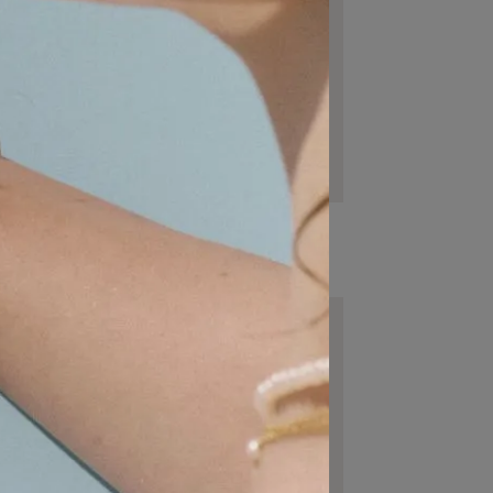
永恆
竹節珍珠耳環
T$1,980
NT$2,380