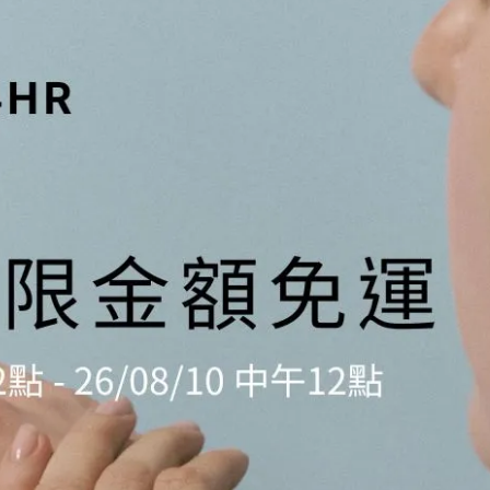
NT$1,980
NT$2,380
N
月老鋯石雙圈手鍊
糖塔紅瑪瑙耳環
糖塔
NT$2,080
NT$2,380
N