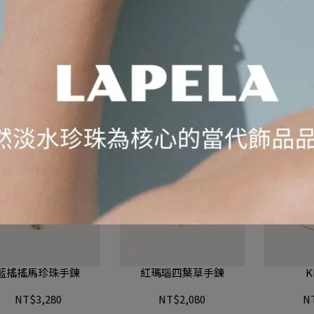
交叉珍珠開口戒
迷你珍珠鋯石開口戒
紅
NT$2,280
NT$2,080
N
藍搖搖馬珍珠手鍊
紅瑪瑙四葉草手鍊
K
NT$3,280
NT$2,080
N