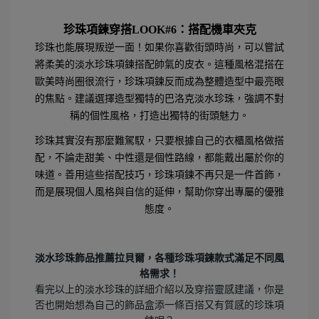
珍珠項鍊穿搭LOOK#6
：搭配機車夾克
珍珠也能展現叛逆一面！如果你喜歡街頭時尚，可以嘗試
將柔美的淡水珍珠項鍊搭配帥氣的皮衣。這種風格混搭在
歐美時尚圈很流行，珍珠項鍊反而成為整體造型中最亮眼
的焦點。建議選擇造型獨特的巴洛克淡水珍珠，強調不對
稱的個性風格，打造出獨特的街頭魅力。
珍珠其實沒有那麼難駕馭，只要根據自己的衣櫃風格做搭
配，不論走甜美、中性還是個性路線，都能戴出屬於你的
味道。善用這些搭配技巧，珍珠項鍊不再只是一件首飾，
而是展現個人風格與自信的延伸，幫助你穿出專屬的優雅
態度。
淡水珍珠
飾品推薦拉貝爾，各種珍珠項鍊款式滿足不同風
格需求！
看完以上的
淡水珍珠
的詳細介紹以及穿搭靈感建議，你是
否也開始想為自己的飾品盒添一條百搭又有質感的珍珠項