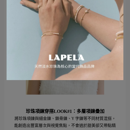
珍珠項鍊穿搭LOOK#1
：多層項鍊疊加
將珍珠項鍊與細金鍊、鎖骨鍊、Y 字鍊等不同材質混搭，
能創造出豐富層次與視覺焦點，不會過於甜美卻又帶點精