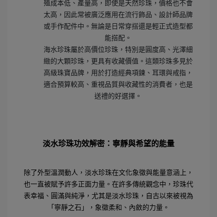
殖成本低、產量高，即使是天然珍珠，價格也不會
太高，因此常被廣泛應用在流行飾品、設計師品牌
或手作配件中。無論是日常穿搭還是輕正式造型都
能搭配。
海水珍珠屬於高價位珍珠，特別是圓度高、光澤細
緻的大顆珍珠，更具有收藏價值。這類珍珠多見於
高級珠寶品牌，用於打造經典項鍊、耳環與戒指，
適合預算較高、重視品質與收藏性的消費者，也是
送禮的好選擇。
淡水珍珠功效解密：寧靜與希望的能量
除了外型溫潤動人，淡水珍珠在文化象徵與能量意涵上，
也一直被賦予許多正面力量。在許多傳統觀念中，珍珠代
表幸福、圓滿與純淨，尤其是淡水珍珠，自古以來被視為
「寧靜之石」，象徵柔和、內斂的力量。