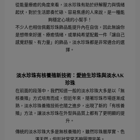
從能量療癒的角度來看，淡水珍珠有助於紓解壓力與情緒
起伏，對於生活節奏忙碌、容易焦慮的人來說，是一種能
夠穩定心境的小幫手！
不少人也相信佩戴珍珠飾品能提升內在自信，因此無論你
是想帶來好運、療癒情緒，或單純希望配戴一件「讓自己
感覺舒服、有力量」的飾品，淡水珍珠都是非常適合的選
擇。
淡水珍珠有核養殖新技術：愛迪生珍珠與淡水AK
珍珠
在前面的段落中，我們知道一般的淡水珍珠大多是以「無
核養殖」方式培育而成，但近年來，隨著珍珠市場逐漸成
熟，淡水珍珠養殖技術也隨之進步，出現了新的「有核養
殖」方法，讓淡水珍珠在外型與品質上都有了更明顯的提
升。
傳統的淡水珍珠大多是無核養殖的，雖然珍珠層厚實、色
澤天然，但形狀常常不夠圓潤完美。