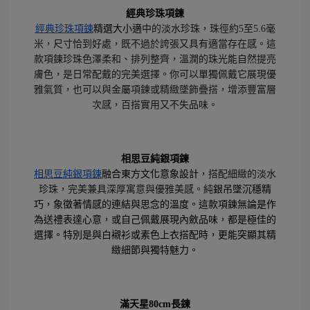
經典珍珠項鍊
經典珍珠項鍊
精選大小適
中的
淡水珍珠
，珠徑約5至5.6毫
米，尺寸恰到好處，既不過於誇張又具有適當存在感。這
款項鍊珍珠色澤柔和、排列整齊，溫潤的珠光能自然提亮
膚色，是日常配戴的完美選擇。你可以單獨佩戴它展現優
雅氣質，也可以與金屬項鍊或精緻墜飾疊搭，增添豐富層
次感，百搭實用又不失品味。
相思豆純銀項鍊
相思豆純銀項鍊
融合東方文化意象設計
，搭配細緻的
淡水
珍珠
，完美兼具深厚寓意與優雅美感。純
銀吊墜沉穩精
巧，象徵著情感的連結與思念的溫度。這款項鍊無論是作
為送禮表達心意，或自己佩戴展現內斂品味，都是極佳的
選擇。特別是與白襯衫或素色上衣搭配時，更能突顯其精
緻細節與獨特魅力。
滿天星80cm長鍊