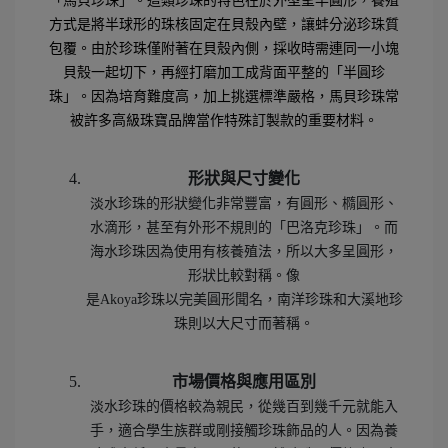
「馬貝珍珠」。這類珍珠的特色在於外型呈半圓形，養殖
方式是將半球形的珠核固定在貝殼內壁，讓蚌分泌珍珠質
包覆。由於珍珠僅附著在貝殼內側，採收時需連同一小塊
貝殼一起切下，再經打磨加工成背面平整的「半圓珍
珠」。因為培育難度高，加上挑選標準嚴格，馬貝珍珠常
被許多高級珠寶品牌當作特殊訂製款的重要材料。
形狀與尺寸變化
淡水珍珠的形狀變化非常豐富，有圓形、橢圓形、
水滴形，甚至有外形不規則的「巴洛克珍珠」。而
海水珍珠因為使用有核養殖法，所以大多呈圓形，
形狀比較對稱。像
是Akoya珍珠以完美圓形聞名，南洋珍珠和大溪地珍
珠則以大尺寸而著稱。
市場價格與應用區別
淡水珍珠的價格較為親民，從幾百到幾千元就能入
手，適合學生族群或剛接觸珍珠飾品的人。因為養