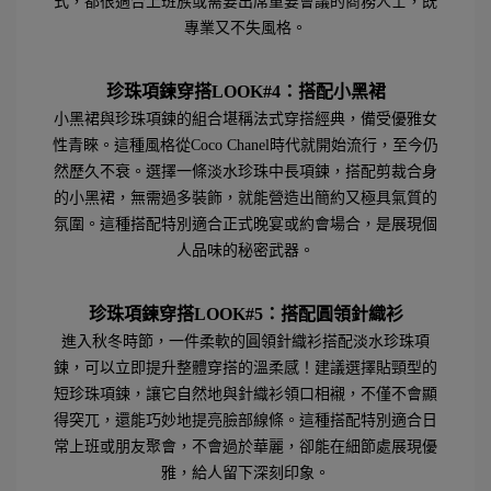
式，都很適合上班族或需要出席重要會議的商務人士，既
專業又不失風格。
珍珠項鍊穿搭LOOK#4
：搭配小黑裙
小黑裙與珍珠項鍊的組合堪稱法式穿搭經典，備受優雅女
性青睞。這種風格從Coco Chanel時代就開始流行，至今仍
然歷久不衰。選擇一條淡水珍珠中長項鍊，搭配剪裁合身
的小黑裙，無需過多裝飾，就能營造出簡約又極具氣質的
氛圍。這種搭配特別適合正式晚宴或約會場合，是展現個
人品味的秘密武器。
珍珠項鍊穿搭LOOK#5
：搭配圓領針織衫
進入秋冬時節，一件柔軟的圓領針織衫搭配淡水珍珠項
鍊，可以立即提升整體穿搭的溫柔感！建議選擇貼頸型的
短珍珠項鍊，讓它自然地與針織衫領口相襯，不僅不會顯
得突兀，還能巧妙地提亮臉部線條。這種搭配特別適合日
常上班或朋友聚會，不會過於華麗，卻能在細節處展現優
雅，給人留下深刻印象。