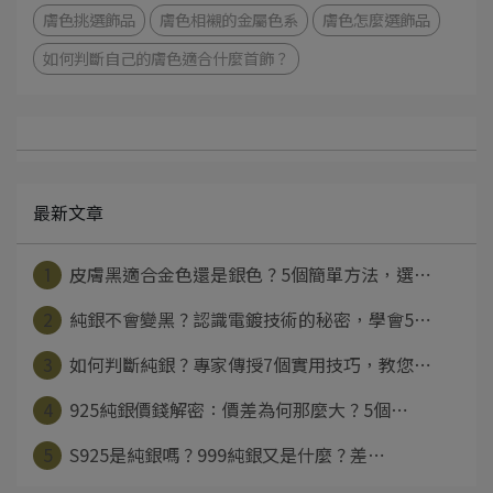
膚色挑選飾品
膚色相襯的金屬色系
膚色怎麼選飾品
如何判斷自己的膚色適合什麼首飾？
最新文章
1
皮膚黑適合金色還是銀色？5個簡單方法，選⋯
2
純銀不會變黑？認識電鍍技術的秘密，學會5⋯
3
如何判斷純銀？專家傳授7個實用技巧，教您⋯
4
925純銀價錢解密：價差為何那麼大？5個⋯
5
S925是純銀嗎？999純銀又是什麼？差⋯