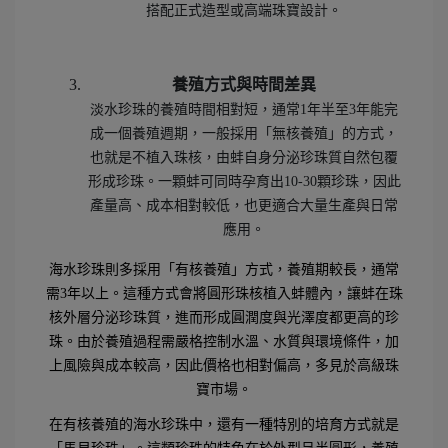
搭配正式造型或高端珠寶設計。
養殖方式與時間差異
淡水珍珠的養殖時間相對短，通常1年半至3年能完
成一個養殖週期，一般採用「無核養殖」的方式，
也就是不植入珠核，由蚌自身分泌珍珠質自然包覆
形成珍珠。一顆蚌可同時孕育出10-30顆珍珠，因此
產量高、成本相對較低，也更適合大量生產與日常
應用。
海水珍珠則多採用「有核養殖」方式，養殖期較長，通常
需3年以上。這種方式會將圓形珠核植入蚌體內，讓蚌在珠
核外層分泌珍珠質，進而形成圓潤度與光澤度都更高的珍
珠。由於養殖過程需嚴格控制水溫、水質與環境條件，加
上風險與成本較高，因此價格也相對偏高，多見於高級珠
寶市場。
在有核養殖的海水珍珠中，還有一種特別的培育方式就是