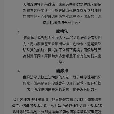
天然珍珠摸起來微涼、表面有些細微顆粒感，即使
外觀看起來平滑，手指輕觸時還是能感受到那種自
然的質地。而假珍珠則通常觸感光滑、溫溫的，沒
有那種細膩的天然手感。
摩擦法
|將兩顆珍珠輕輕互相摩擦，真的珍珠表面會有點阻
力，用力摩擦甚至會磨出些微白色粉末，這是天然
珍珠質的痕跡，擦拭後不會留下傷痕；而假珍珠因
為材質不同，摩擦時大多滑順且不會有任何粉末出
現。
齒緣法
齒緣法是比較土法煉鋼的方法，就是將珍珠用門牙
輕咬，如果是真的珍珠會有沙沙的感覺，像在咬粉
末；假珍珠則是異常的滑順，像是沒有阻力。
以上幾種方法雖然實用，但只能做為初步判斷。如果你要
購買高價值的淡水珍珠，或打算收藏愛迪生珍珠、淡水AK
珍珠等特殊品種，強烈建議向品牌或商家索取珠寶鑑定證