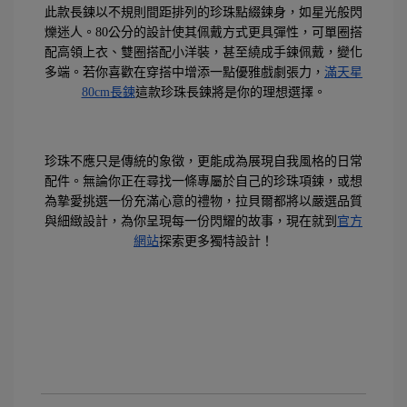
此款長鍊以不規則間距排列的珍珠點綴鍊身，如星光般閃
爍迷人。80公分的設計使其佩戴方式更具彈性，可單圈搭
配高領上衣、雙圈搭配小洋裝，甚至繞成手鍊佩戴，變化
多端。若你喜歡在穿搭中增添一點優雅戲劇張力，
滿天星
80cm長鍊
這款珍珠長鍊將是你的理想選擇。
珍珠不應只是傳統的象徵，更能成為展現自我風格的日常
配件。無論你正在尋找一條專屬於自己的珍珠項鍊，或想
為摯愛挑選一份充滿心意的禮物，拉貝爾都將以嚴選品質
與細緻設計，為你呈現每一份閃耀的故事，現在就到
官方
網站
探索更多獨特設計！