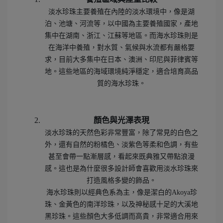
淡水珍珠主要養殖在內陸的淡水環境中，像是湖
泊、池塘、河流等，以中國為主要養殖國家，產地
集中在湖南、浙江、江蘇等地區。而海水珍珠則是
在海洋中養殖，對水質、氣候與水流都有嚴格要
求，目前大多集中在日本、澳洲、印尼與菲律賓等
地。這些地區的海域環境純淨穩定，適合培育高品
質的海水珍珠。
顏色與光澤表現
淡水珍珠的天然色彩非常豐富，除了常見的白色之
外，還有自然的粉橘色、淡紫色等柔和色調，有些
甚至會帶一點漸層感，看起來既典雅又帶點浪漫
感。這也是為什麼很多設計師會喜歡用淡水珍珠來
打造風格多變的飾品。
海水珍珠則以經典色系為主，像是潔白的Akoya珍
珠、金黃色的南洋珍珠，以及神秘感十足的大溪地
黑珍珠。這些顏色大多低調而高貴，非常適合用來