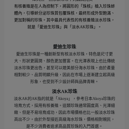
有核養殖是在人為控制下，將圓形的「珠核」植入珍珠蚌
體內，引導蚌分泌珍珠質包覆珠核，最終形成外型飽滿、
更加對稱的珍珠。其中最具代表性的有核養殖淡水珍珠，
就是「愛迪生珍珠」與「淡水AK珍珠」。
愛迪生珍珠
愛迪生珍珠是一種創新型有核淡水珍珠，特色是尺寸更
大、形狀更圓潤、顏色更加豐富。在光澤表現上也比傳統
淡水珍珠更出色，甚至可以媲美部分海水珍珠。由於產量
相對較少、品質明顯升級，因此在市場上逐漸建立起高級
形象，也受到不少設計師與品牌青睞。
淡水AK珍珠
淡水AK的AK指的就是「Akoya」，參考日本Akoya珍珠的
培育方式，採用有核養殖。這類珍珠通常圓度高、光澤細
緻、但是不易培育成功，因此市場價格也比一般淡水珍珠
高出不少。由於外型接近高級海水珍珠，價格相對親民，
是不少消費者追求高品質珍珠的入門首選。