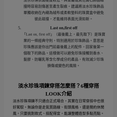
淡水珍珠表面硬度較低，與金屬或其他寶石飾品碰
撞時容易刮傷甚至產生裂痕。建議將淡水珍珠飾品
單獨收納在內襯為絨布或柔軟墊料的珠寶盒中避免
彼此碰撞，才能維持表面光滑如新。
Last on,first off
「Last on, first off」（最後戴上，最先取下）是珠寶
業的一條經典守則，特別適用於珍珠飾品。意思是
珍珠應該是你出門前最後戴上的配件，回家後第一
個取下的飾品。這樣做可以避免珍珠接觸到香水、
髮膠、防曬乳等含化學成分的產品，有效減少珍珠
損傷或變色的風險。
淡水珍珠項鍊穿搭怎麼搭？6
種穿搭
LOOK
介紹
淡水珍珠項鍊不只適合正式場合，其實在日常穿搭中也很
好駕馭。無論你是走氣質路線、街頭風格，還是簡約休閒
風，只要挑對款式、搭配得宜，能讓整體造型多點亮點。