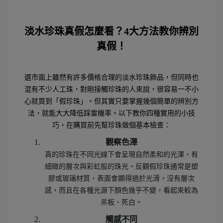
淡水珍珠真假怎麼看？4
大方法教你辨別
真假！
選市面上雖然有許多價格合理的淡水珍珠飾品，但同時也
混有不少人工珠，對剛接觸珍珠的人來說，很容易一不小
心就買到「假珍珠」。但其實只要掌握幾個簡單的辨別方
法，就能大大降低踩雷機率。以下教你四種實用的小技
巧，在購買前先幫珍珠做個基本檢查：
觀察色澤
真的珍珠在不同光線下會呈現自然柔和的光澤，有
細緻的層次與彩虹般的珠光。反觀假珍珠通常是塑
膠或玻璃材質，表面會顯得過於光滑，沒有層次
感，而且在各種光源下顏色幾乎不變，看起來較為
呆板、死白。
觸感不同