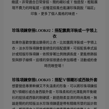
緻感。非常適合日常穿搭、簡約襯衫或 T 恤造型，輕鬆展
現不費力的時髦感。這種混搭風也能讓珍珠跳脫「端莊」
印象，更多了個人風格的味道。
珍珠項鍊穿搭LOOK#2
：搭配露肩洋裝或一字領上
衣
如果你喜歡穿露出鎖骨的上衣，比如露肩洋裝或一字領上
衣，淡水珍珠項鍊會是絕佳的搭配選擇。可搭配長串式設
計或短版珍珠項鍊，依照穿著比例微調長度，更能修飾臉
型與脖子線條。這樣的穿搭很適合參加婚禮、活動或約會
時亮眼登場！
珍珠項鍊穿搭LOOK#3
：搭配Ｖ領襯衫或西裝外套
想要營造專業幹練又不失溫柔的形象，可以將珍珠項鍊搭
配V領襯衫或合身西裝外套。珍珠柔和的光澤能夠平衡襯
衫的挺括或西裝的剛硬感，創造剛柔並濟的時尚風格。無
論是簡約的短版淡水珍珠項鍊還是帶有精緻吊墜的設計款