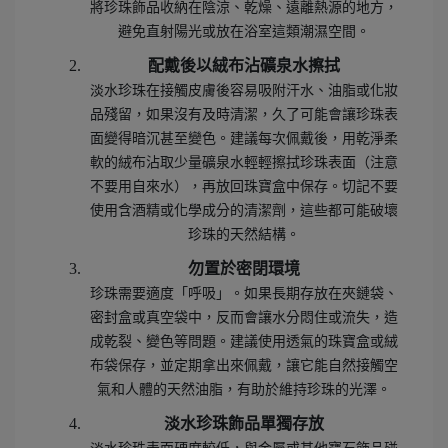
將珍珠飾品收納在陰涼、乾燥、遠離熱源的地方，
避免直射陽光或放在浴室這類潮濕空間。
配戴後以絨布沾礦泉水擦拭
淡水珍珠在接觸皮膚後容易吸附汗水、油脂或化妝
品殘留，如果沒有及時清潔，久了可能會讓珍珠表
面變得暗沉甚至變色。建議每次佩戴後，用乾淨柔
軟的絨布沾取少量礦泉水輕輕擦拭珍珠表面（注意
不要用自來水），再放回珠寶盒中保存。切記不要
使用含酒精或化學成分的清潔劑，這些都可能破壞
珍珠的天然結構。
勿置於密閉環境
珍珠需要適度「呼吸」。如果長期存放在夾鏈袋、
密封盒或真空袋中，反而會讓水分悶住或流失，造
成乾裂、變色等問題。建議使用透氣的珠寶盒或絨
布袋保存，並定期拿出來佩戴，讓它能自然接觸空
氣和人體的天然油脂，有助於維持珍珠的光澤。
淡水珍珠飾品單獨存放