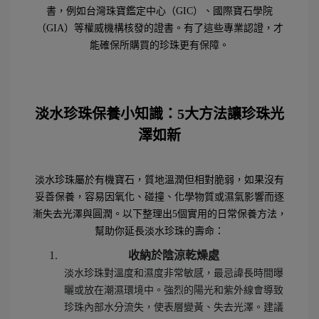
書，例如台灣珠寶鑑定中心（GIC）、國際寶石學院
（GIA）等權威機構核發的證書。有了這些專業認證，才
能確保所購買的珍珠更有保障。
淡水珍珠保養小知識：5
大方法讓珍珠光
澤如新
淡水珍珠屬於有機寶石，質地溫潤但相對脆弱，如果沒有
妥善保養，容易因氧化、碰撞、化學物質或濕氣影響而逐
漸失去光澤與圓潤。以下整理出5個實用的日常保養方法，
幫助你延長淡水珍珠的壽命：
收納於陰涼乾燥處
淡水珍珠對溫度和濕度非常敏感，最忌諱長時間曝
曬或放在潮濕環境中。強烈的陽光和紫外線會導致
珍珠內部水分流失，使表層變黃、失去光澤。建議