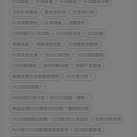
珍珠變黃
珍珠保養
珍珠真假
珍珠真假分辨
淡水珍珠真假
愛迪生珍珠
巴洛克珍珠
珍珠項鍊穿搭
珍珠項鍊
項鍊穿搭
925純銀可以洗澡嗎
925純銀洗澡
925純銀
項鍊長度
項鍊長度搭配
珍珠變黃怎麼辦
珍珠失去光澤
淡水珍珠功效
S925是純銀嗎
925純銀價錢
如何判斷純銀
純銀不會變黑
皮膚黑適合金色還是銀色
S925是什麼？
S925是純銀嗎？
999純銀又是什麼？和S925純銀一樣嗎？
飾品該選S925還是999純銀？優缺點比較
S925純銀飾品推薦：拉貝爾3款人氣設計
質感日常首選
為什麼S925純銀價錢差那麼多？這5個影響要素